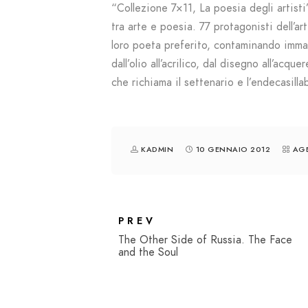
“Collezione 7×11, La poesia degli artist
tra arte e poesia. 77 protagonisti dell’
loro poeta preferito, contaminando immagi
dall’olio all’acrilico, dal disegno all’acqu
che richiama il settenario e l’endecasilla
KADMIN
10 GENNAIO 2012
AGE
PREV
The Other Side of Russia. The Face
and the Soul