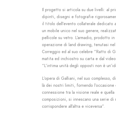
Il progetto si articola su due livelli: al 
dipinti, disegni e fotografie rigorosame
il titolo dell’evento collaterale dedicat
un mobile unico nel suo genere, realizzat
pellicole su vetro. L’armadio, prodotto i
operazione di land drawing, tenutasi nel
Correggio ed al suo celebre “Ratto di G
matita ed inchiostro su carta e dal vide
“L’intima unità degli opposti non è un’id
L’opera di Galliani, nel suo complesso, d
là dei nostri limiti, fornendo l’occasion
connessione tra la visione reale e quell
composizioni, si innescano una serie di r
corrispondere all’altra e viceversa”.