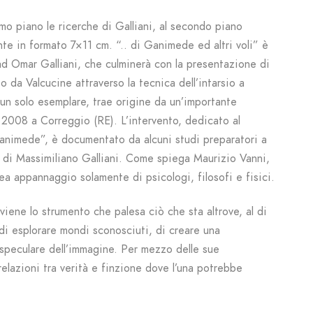
primo piano le ricerche di Galliani, al secondo piano
nte in formato 7×11 cm. “.. di Ganimede ed altri voli” è
o ad Omar Galliani, che culminerà con la presentazione di
o da Valcucine attraverso la tecnica dell’intarsio a
n un solo esemplare, trae origine da un’importante
 2008 a Correggio (RE). L’intervento, dedicato al
animede”, è documentato da alcuni studi preparatori a
o di Massimiliano Galliani. Come spiega Maurizio Vanni,
ea appannaggio solamente di psicologi, filosofi e fisici.
iviene lo strumento che palesa ciò che sta altrove, al di
e di esplorare mondi sconosciuti, di creare una
a speculare dell’immagine. Per mezzo delle sue
elazioni tra verità e finzione dove l’una potrebbe