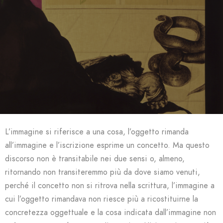
L’immagine si riferisce a una cosa, l’oggetto rimanda
all’immagine e l’iscrizione esprime un concetto. Ma questo
discorso non è transitabile nei due sensi o, almeno,
ritornando non transiteremmo più da dove siamo venuti,
perché il concetto non si ritrova nella scrittura, l’immagine a
cui l’oggetto rimandava non riesce più a ricostituirne la
concretezza oggettuale e la cosa indicata dall’immagine non