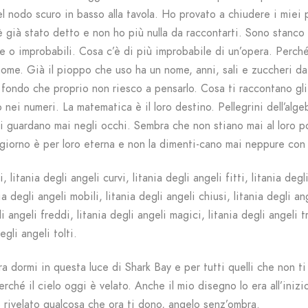
el nodo scuro in basso alla tavola. Ho provato a chiudere i miei 
 già stato detto e non ho più nulla da raccontarti. Sono stanco 
 o improbabili. Cosa c’è di più improbabile di un’opera. Perché
nome. Già il pioppo che uso ha un nome, anni, sali e zuccheri da
n fondo che proprio non riesco a pensarlo. Cosa ti raccontano gl
nei numeri. La matematica è il loro destino. Pellegrini dell’algeb
 ti guardano mai negli occhi. Sembra che non stiano mai al loro 
 giorno è per loro eterna e non la dimenti-cano mai neppure con 
, litania degli angeli curvi, litania degli angeli fitti, litania degl
ia degli angeli mobili, litania degli angeli chiusi, litania degli an
li angeli freddi, litania degli angeli magici, litania degli angeli tr
egli angeli tolti.
ra dormi in questa luce di Shark Bay e per tutti quelli che non t
ché il cielo oggi è velato. Anche il mio disegno lo era all’inizi
 rivelato qualcosa che ora ti dono, angelo senz’ombra.