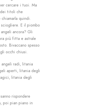
per cercare i tuoi. Ma
dei titoli che
 chiamarla quindi.
 sciogliere. E il piombo
i angeli ancora? Gli
ra più fitta e astrale
posto. Bivaccano spesso
gli occhi chiusi.
i angeli radi, litania
geli aperti, litania degli
agici, litania degli
i sanno rispondere
o, poi pian piano in