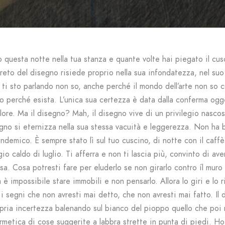
o questa notte nella tua stanza e quante volte hai piegato il cu
greto del disegno risiede proprio nella sua infondatezza, nel suo
i sto parlando non so, anche perché il mondo dell’arte non so c
o perché esista. L’unica sua certezza è data dalla conferma ogge
lore. Ma il disegno? Mah, il disegno vive di un privilegio nascos
egno si eternizza nella sua stessa vacuità e leggerezza. Non ha
ndemico. È sempre stato lì sul tuo cuscino, di notte con il caffè
o caldo di luglio. Ti afferra e non ti lascia più, convinto di av
sa. Cosa potresti fare per eluderlo se non girarlo contro íl muro
è impossibile stare immobili e non pensarlo. Allora lo giri e lo r
i segni che non avresti mai detto, che non avresti mai fatto. Il
pria incertezza balenando sul bianco del pioppo quello che poi n
rmetica di cose suggerite a labbra strette in punta di piedi. Ho 