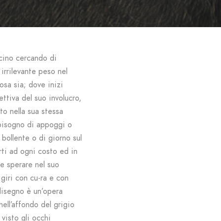
scino cercando di
 irrilevante peso nel
osa sia; dove inizi
ttiva del suo involucro,
to nella sua stessa
 bisogno di appoggi o
 bollente o di giorno sul
erti ad ogni costo ed in
 e sperare nel suo
igiri con cu-ra e con
 disegno è un’opera
ell’affondo del grigio
visto gli occhi