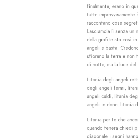
finalmente, erano in qu
tutto improvvisamente è
raccontano cose segrete
Lasciamola lì senza un 
della grafite sta così i
angeli e basta. Credono 
sfiorano la terra e non
di notte, ma la luce del
Litania degli angeli retti
degli angeli fermi, litan
angeli caldi, litania deg
angeli in dono, litania d
Litania per te che anco
quando tenera chiedi per
diagonale i segni hanno