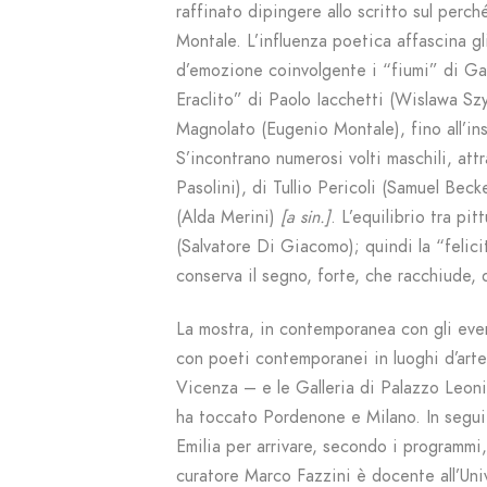
raffinato dipingere allo scritto sul perc
Montale. L’influenza poetica affascina gli
d’emozione coinvolgente i “fiumi” di Ga
Eraclito” di Paolo Iacchetti (Wislawa Szy
Magnolato (Eugenio Montale), fino all’in
S’incontrano numerosi volti maschili, at
Pasolini), di Tullio Pericoli (Samuel Bec
(Alda Merini)
[a sin.]
. L’equilibrio tra pi
(Salvatore Di Giacomo); quindi la “felicit
conserva il segno, forte, che racchiude, d
La mostra, in contemporanea con gli even
con poeti contemporanei in luoghi d’art
Vicenza – e le Galleria di Palazzo Leoni
ha toccato Pordenone e Milano. In segui
Emilia per arrivare, secondo i programmi
curatore Marco Fazzini è docente all’Univ