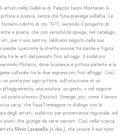
i artisti nelle Gallerie di Palazzo Leoni Montanari è
pittura e poesia, senza che l’una prevalga sull’altra. Le
l formato ridotto di cm. 7×11, secondo il progetto di
ente e poeta, che con sensibilità spiega, nel catalogo,
sti, per il suo sentire, l’abbiano seguito nella sua
 parole ripercorre la stretta unione tra parola e figura
osta tra le arti dal passato fino ad oggi. Il sodalizio
secondo Plutarco, dove la poesia è pittura parlante e la
ame culturale tra le due espressioni fino all’oggi. Così,
 un poeta per ogni pittore, sull’intuizione di un
n atteggiamento, una postura, un gesto, o nel seguire
o sul poeta stesso» (Fazzini). Emerge, poi, come il lavoro
orica varia, che fissa l’immagine in dialogo con la
pa degli artisti, suddivisi per provenienza regionale, ed
 poeti che giunge da varie nazioni. Così nella ricerca
’artista
Silvio Lacasella
[a des.]
, che unisce il suo noto