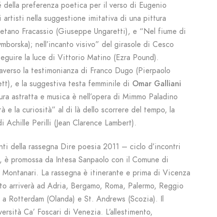
hé della preferenza poetica per il verso di Eugenio
 artisti nella suggestione imitativa di una pittura
etano Fracassio (Giuseppe Ungaretti), e “Nel fiume di
mborska); nell’incanto visivo” del girasole di Cesco
seguire la luce di Vittorio Matino (Ezra Pound).
traverso la testimonianza di Franco Dugo (Pierpaolo
kett), e la suggestiva testa femminile di
Omar Galliani
ttura astratta e musica è nell’opera di Mimmo Paladino
à e la curiosità” al di là dello scorrere del tempo, la
i Achille Perilli (Jean Clarence Lambert).
ti della rassegna Dire poesia 2011 – ciclo d’incontri
e, è promossa da Intesa Sanpaolo con il Comune di
 Montanari. La rassegna è itinerante e prima di Vicenza
to arriverà ad Adria, Bergamo, Roma, Palermo, Reggio
, a Rotterdam (Olanda) e St. Andrews (Scozia). Il
ersità Ca’ Foscari di Venezia. L’allestimento,