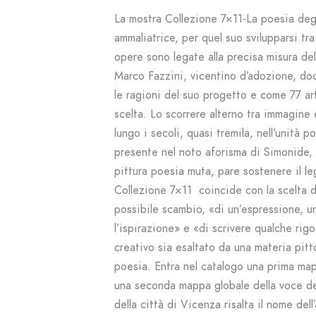
La mostra Collezione 7×11-La poesia degl
ammaliatrice, per quel suo svilupparsi tra 
opere sono legate alla precisa misura de
Marco Fazzini, vicentino d’adozione, doc
le ragioni del suo progetto e come 77 arti
scelta. Lo scorrere alterno tra immagine e
lungo i secoli, quasi tremila, nell’unità p
presente nel noto aforisma di Simonide, 
pittura poesia muta, pare sostenere il leg
Collezione 7×11 coincide con la scelta di
possibile scambio, «di un’espressione, u
l’ispirazione» e «di scrivere qualche rig
creativo sia esaltato da una materia pitt
poesia. Entra nel catalogo una prima map
una seconda mappa globale della voce dei
della città di Vicenza risalta il nome dell